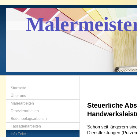
Malermeiste
Startseite
Über uns
Malerarbeiten
Steuerliche Abs
Tapezierarbeiten
Handwerksleis
Bodenbelagsarbeiten
Fassadenarbeiten
Schon seit längerem sin
Dienstleistungen (Putzen
Info Ecke