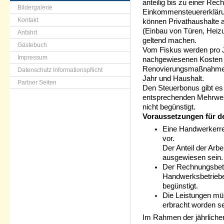
anteilig bis zu einer R
Bildergalerie
Einkommensteuererklärun
Kontakt
können Privathaushalte 
(Einbau von Türen, Heiz
Anfahrt
geltend machen.
Gästebuch
Vom Fiskus werden pro J
Impressum
nachgewiesenen Kosten f
Renovierungsmaßnahmen 
Datenschutz Informationspflicht
Jahr und Haushalt.
Partner Seiten
Den Steuerbonus gibt es 
entsprechenden Mehrwert
nicht begünstigt.
Voraussetzungen für d
Eine Handwerkerre
vor.
Der Anteil der Arb
ausgewiesen sein.
Der Rechnungsbetr
Handwerksbetriebe
begünstigt.
Die Leistungen müs
erbracht worden se
Im Rahmen der jährlich